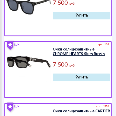
7 500
руб.
арт.: 101
LUX
Очки солнцезащитные
СНRОМЕ НЕАRТS Sluss Bussin
7 500
руб.
арт.: 0362
LUX
Очки солнцезащитные САRTIЕR