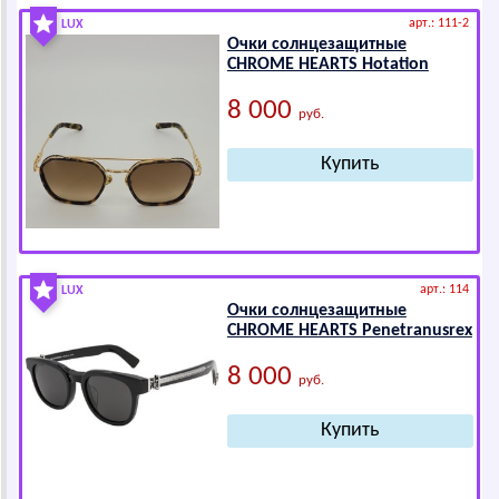
арт.: 111-2
LUX
Очки солнцезащитные
СНRОМЕ НЕАRТS Hotation
8 000
руб.
арт.: 114
LUX
Очки солнцезащитные
СНRОМЕ НЕАRТS Penetranusrex
8 000
руб.