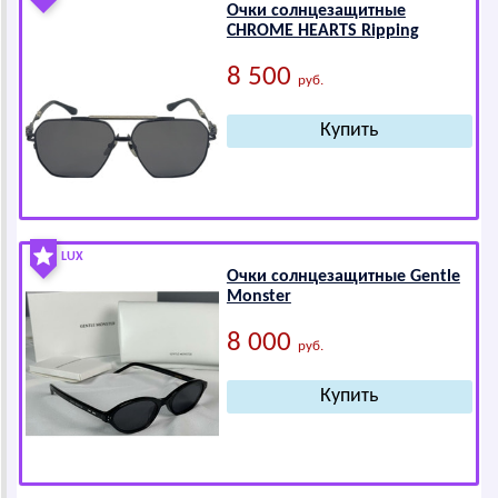
Очки солнцезащитные
СНRОМЕ НЕАRТS Ripping
8 500
руб.
LUX
Очки солнцезащитные Gеntlе
Mоnster
8 000
руб.