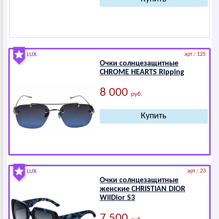
арт.: 125
LUX
Очки солнцезащитные
СНRОМЕ НЕАRТS Ripping
8 000
руб.
арт.: 23
LUX
Очки солнцезащитные
женские СНRISТIАN DIОR
WilDiоr S3
7 500