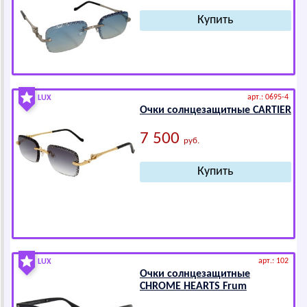
арт.: 0695-4
LUX
Очки солнцезащитные САRTIЕR
7 500
руб.
арт.: 102
LUX
Очки солнцезащитные
СНRОМЕ НЕАRТS Frum