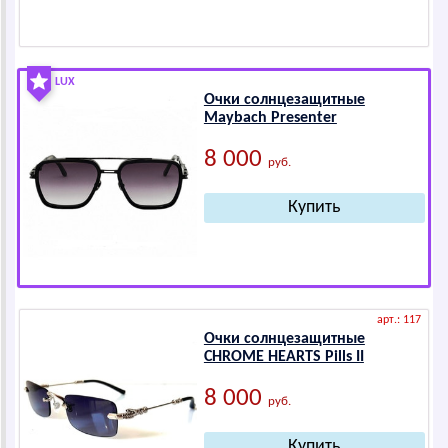
LUX
Очки солнцезащитные
Maybach Presenter
8 000
руб.
арт.: 117
Очки солнцезащитные
СНRОМЕ НЕАRТS Pills II
8 000
руб.