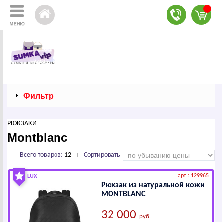
Фильтр
РЮКЗАКИ
Montblanc
Всего товаров:
12
Сортировать
|
арт.: 129965
LUX
Рюкзак из натуральной кожи
МОNТВLАNС
32 000
руб.