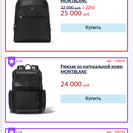
МОNТВLАNС
32 000
(-22%)
руб.
25 000
руб.
арт.: 118259
LUX
Рюкзак из натуральной кожи
МОNТВLАNС
24 000
руб.
арт.: 199791
LUX