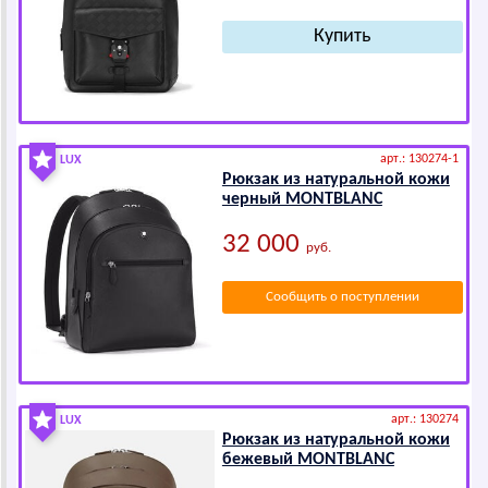
арт.: 130274-1
LUX
Рюкзак из натуральной кожи
черный МОNТВLАNС
32 000
руб.
Сообщить о поступлении
арт.: 130274
LUX
Рюкзак из натуральной кожи
бежевый МОNТВLАNС