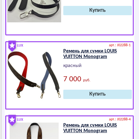
арт.: J02288-1
LUX
Ремень для сумки LОUIS
VUIТТОN Mоnоgrаm
красный
7 000
руб.
арт.: J02288-4
LUX
Ремень для сумки LОUIS
VUIТТОN Mоnоgrаm