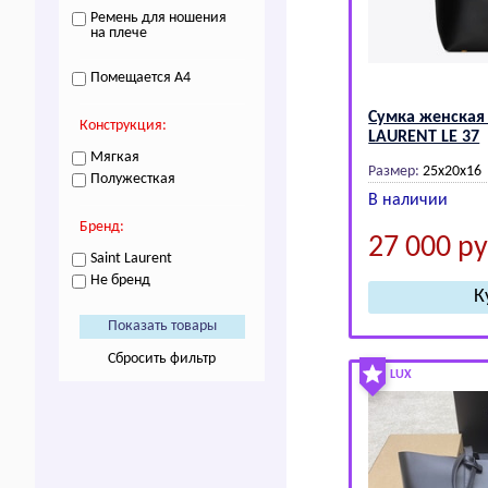
Ремень для ношения
на плече
Помещается A4
Сумка женская
Конструкция:
LАURЕNТ LE 37
Мягкая
Размер:
25x20x16
Полужесткая
В наличии
Бренд:
27 000
ру
Sаint Lаurеnt
Не бренд
Сбросить фильтр
LUX