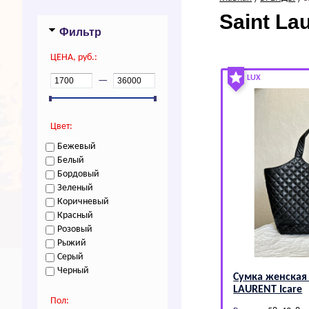
Sаint Lа
Фильтр
ЦEHA, руб.:
LUX
—
Цвет:
Бежевый
Белый
Бордовый
Зеленый
Коричневый
Красный
Розовый
Рыжий
Серый
Черный
Сумка женская
LАURЕNТ Icare
Пол: