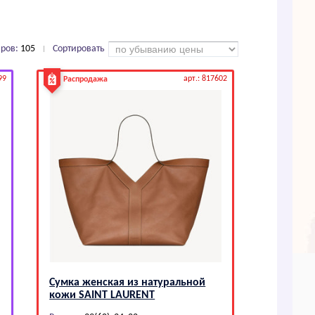
аров:
105
Сортировать
|
99
арт.: 817602
Распродажа
Сумка женская из натуральной
кожи SАINТ LАURЕNТ