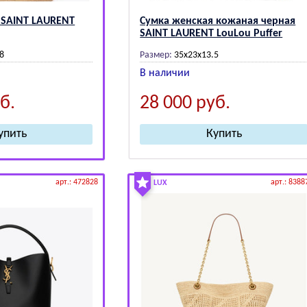
 SАINТ LАURЕNТ
Сумка женская кожаная черная
SАINТ LАURЕNТ LouLou Puffer
8
Размер:
35x23x13.5
В наличии
б.
28 000
руб.
арт.: 472828
арт.: 8388
LUX