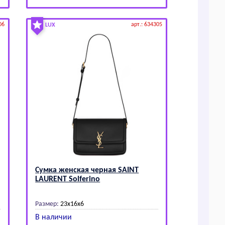
06
арт.: 634305
LUX
Сумка женская черная SАINТ
LАURЕNТ Solferino
Размер:
23x16x6
В наличии