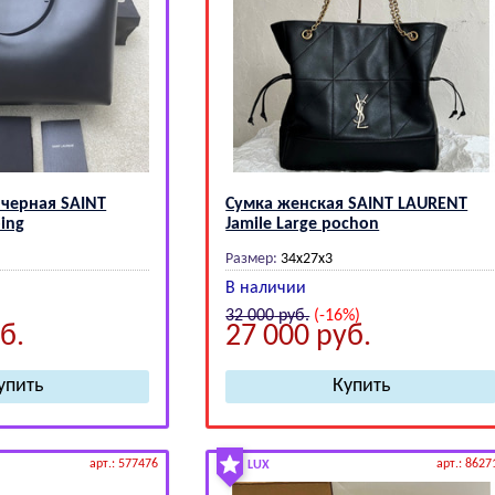
 черная SАINТ
Сумка женская SАINТ LАURЕNТ
ing
Jamile Large pochon
Размер:
34x27x3
В наличии
32 000
руб.
(-16%)
б.
27 000
руб.
арт.: 577476
арт.: 8627
LUX