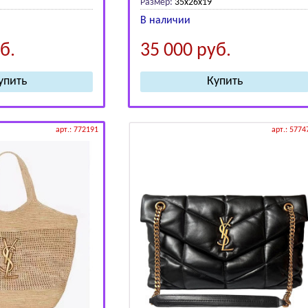
Размер:
35x26x19
В наличии
б.
35 000
руб.
арт.: 772191
арт.: 5774