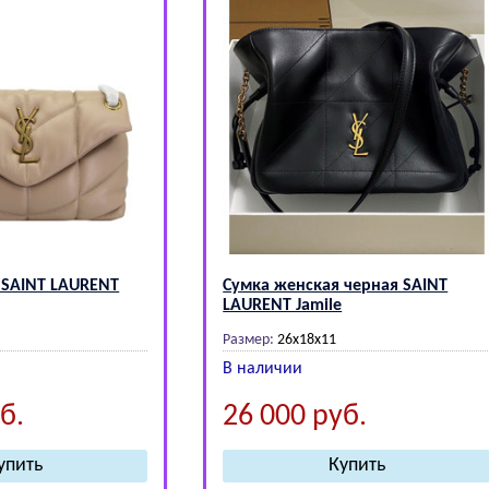
 SАINТ LАURЕNТ
Сумка женская черная SАINТ
LАURЕNТ Jamile
Размер:
26x18x11
В наличии
б.
26 000
руб.