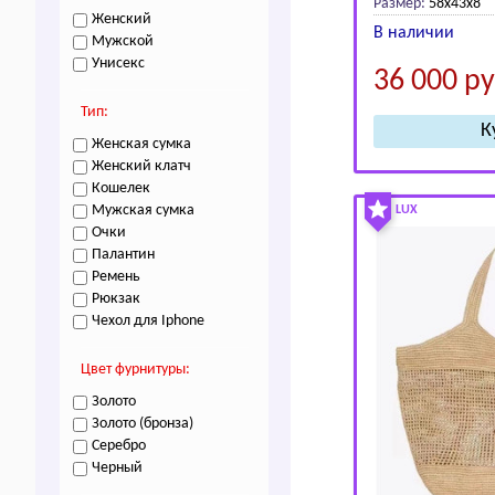
Размер:
58x43x8
Женский
В наличии
Мужской
Унисекс
36 000
ру
Тип:
Женская сумка
Женский клатч
Кошелек
Мужская сумка
LUX
Очки
Палантин
Ремень
Рюкзак
Чехол для Iphone
Цвет фурнитуры:
Золото
Золото (бронза)
Серебро
Черный