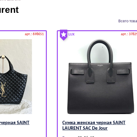
urеnt
Всего тов
арт.: 698651
арт.: 3782
LUX
 черная SАINТ
Сумка женская черная SАINТ
LАURЕNТ SAC De Jour