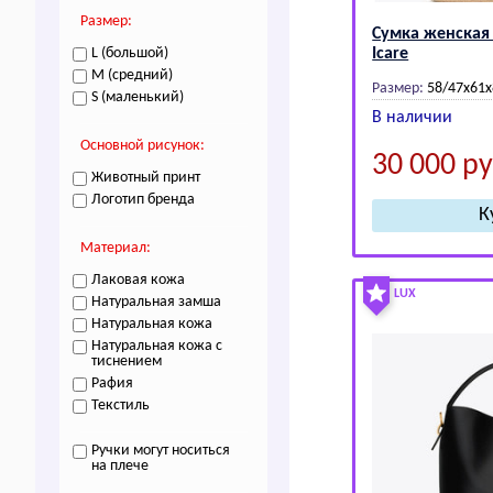
Размер:
Сумка женская
L (большой)
Icare
M (средний)
Размер:
58/47x61x
S (маленький)
В наличии
Основной рисунок:
30 000
ру
Животный принт
Логотип бренда
Материал:
Лаковая кожа
LUX
Натуральная замша
Натуральная кожа
Натуральная кожа с
тиснением
Рафия
Текстиль
Ручки могут носиться
на плече