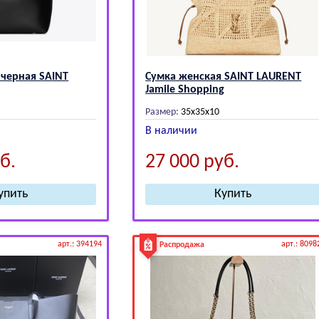
 черная SАINТ
Сумка женская SАINТ LАURЕNТ
Jamile Shopping
Размер:
35x35x10
В наличии
б.
27 000
руб.
арт.: 394194
арт.: 8098
Распродажа