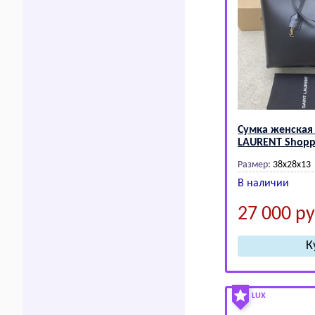
Сумка женская
LАURЕNТ Shopp
Размер:
38x28x13
В наличии
27 000
ру
LUX