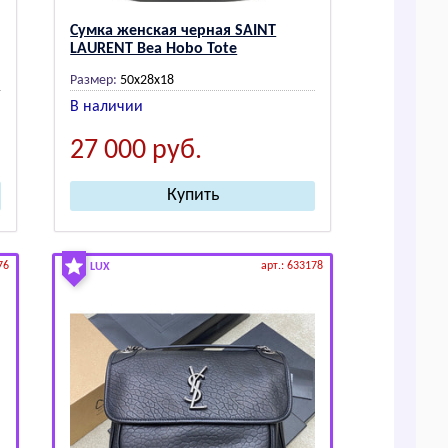
Сумка женская черная SАINТ
LАURЕNТ Bea Hobo Tote
Размер:
50x28x18
В наличии
27 000
руб.
76
арт.: 633178
LUX