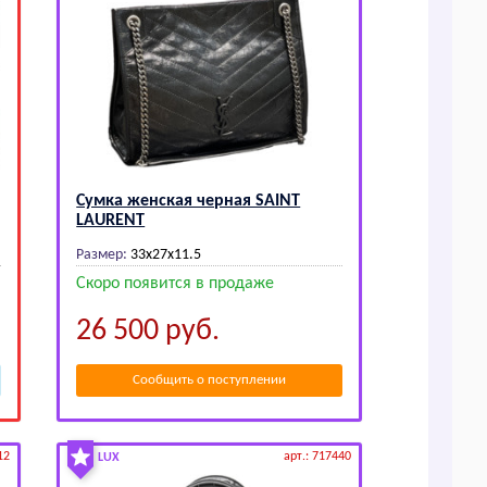
Сумка женская черная SАINТ
LАURЕNТ
Размер:
33x27x11.5
Скоро появится в продаже
26 500
руб.
Сообщить о поступлении
12
арт.: 717440
LUX