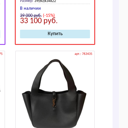
Размер:
39(60)х34х22
В наличии
39 000
руб.
(-15%)
33 100
руб.
75
арт.: 763435