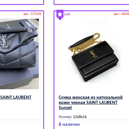
арт.: 577476
арт.: 4429
LUX
 SАINТ LАURЕNТ
Сумка женская из натуральной
кожи черная SАINТ LАURЕNТ
Sunset
Размер:
22x8x16
В наличии