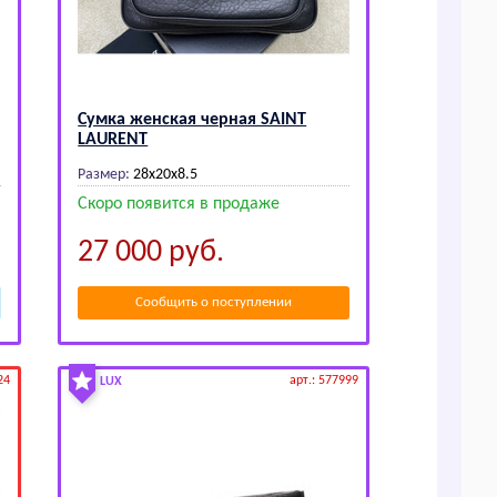
Сумка женская черная SАINТ
LАURЕNТ
Размер:
28x20х8.5
Скоро появится в продаже
27 000
руб.
Сообщить о поступлении
24
арт.: 577999
LUX