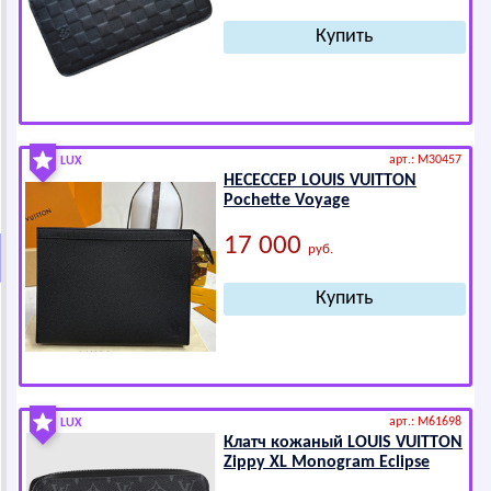
арт.: M30457
LUX
НЕСЕССЕР LОUIS VUIТТОN
Pоchеttе Vоyаgе
17 000
руб.
арт.: M61698
LUX
Клатч кожаный LОUIS VUIТТОN
Zippy XL Mоnоgrаm Еclipsе