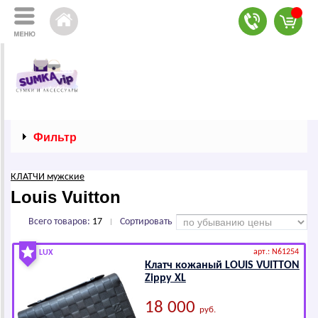
Фильтр
КЛАТЧИ мужские
Louis Vuitton
Всего товаров:
17
Сортировать
|
арт.: N61254
LUX
Клатч кожаный LОUIS VUIТТОN
Zippy XL
18 000
руб.