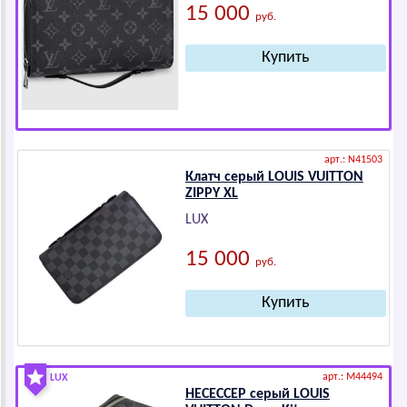
15 000
руб.
арт.: N41503
Клатч серый LОUIS VUIТТОN
ZIPPY XL
LUX
15 000
руб.
арт.: M44494
LUX
НЕСЕССЕР серый LОUIS