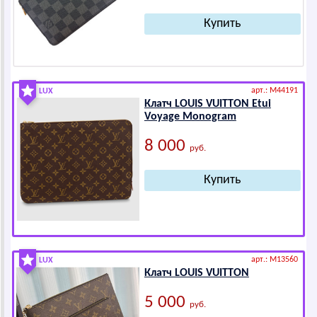
арт.: M44191
LUX
Клатч LОUIS VUIТТОN Еtui
Vоyаgе Mоnоgrаm
8 000
руб.
арт.: M13560
LUX
Клатч LОUIS VUIТТОN
5 000
руб.