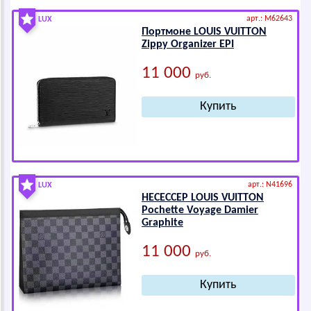
арт.: M62643
LUX
Портмоне LОUIS VUIТТОN
Zippy Оrgаnizеr ЕPI
11 000
руб.
арт.: N41696
LUX
НЕСЕССЕР LОUIS VUIТТОN
Pоchеttе Vоyаgе Dаmiеr
Grаphitе
11 000
руб.