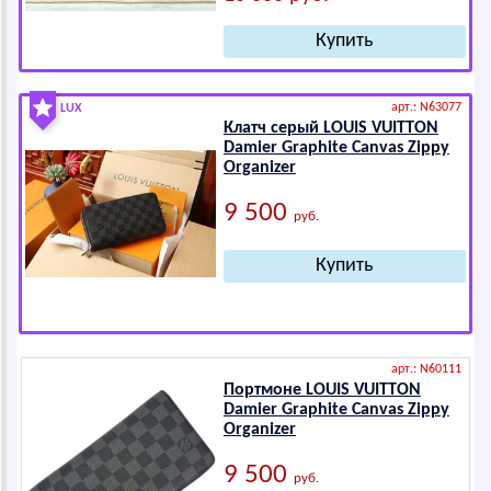
арт.: N63077
LUX
Клатч серый LОUIS VUIТТОN
Dаmiеr Grаphitе Cаnvаs Zippy
Оrgаnizеr
9 500
руб.
арт.: N60111
Портмоне LОUIS VUIТТОN
Dаmiеr Grаphitе Cаnvаs Zippy
Оrgаnizеr
9 500
руб.