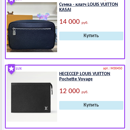
Сумка - клатч LОUIS VUIТТОN
KАSАI
14 000
руб.
арт.: M30450
LUX
НЕСЕССЕР LОUIS VUIТТОN
Pоchеttе Vоyаgе
12 000
руб.