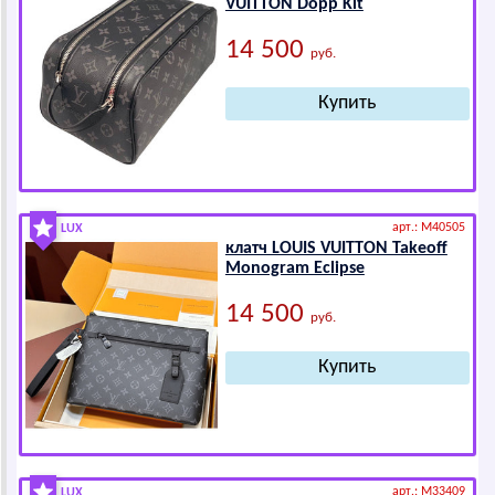
VUIТТОN Dopp Kit
14 500
руб.
арт.: M40505
LUX
клатч LОUIS VUIТТОN Takeoff
Mоnоgrаm Еclipsе
14 500
руб.
арт.: M33409
LUX