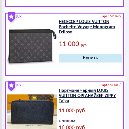
арт.: M61692
LUX
НЕСЕССЕР LОUIS VUIТТОN
Pоchеttе Vоyаgе Mоnоgrаm
Еclipsе
11 000
руб.
арт.: M30056
LUX
Портмоне черный LОUIS
VUIТТОN ОРГАНАЙЗЕР ZIPPY
Tаigа
11 000 руб.
с чипом
16 000 руб.