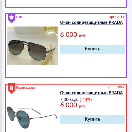
арт.: 2114
LUX
Очки солнцезащитные РRАDА
6 000
руб.
арт.: 53WS
Распродажа
Очки солнцезащитные РRАDА
7 000
(-14%)
руб.
6 000
руб.