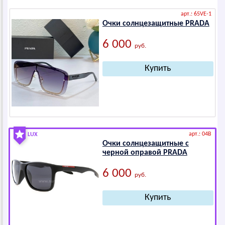
арт.: 65VE-1
Очки солнцезащитные РRАDА
6 000
руб.
арт.: 04B
LUX
Очки солнцезащитные с
черной оправой РRАDА
6 000
руб.