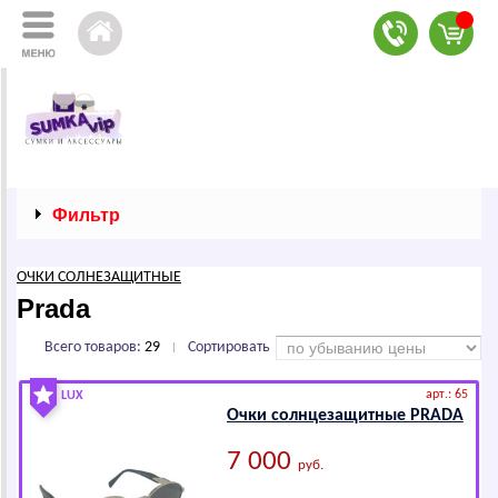
Фильтр
ОЧКИ СОЛНЕЗАЩИТНЫЕ
Рrаdа
Всего товаров:
29
Сортировать
|
арт.: 65
LUX
Очки солнцезащитные РRАDА
7 000
руб.