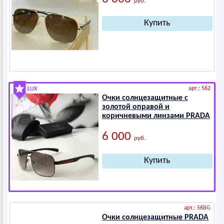
руб.
арт.: 562
LUX
Очки солнцезащитные c
золотой оправой и
коричневыми линзами РRАDА
6 000
руб.
арт.: 56BG
Очки солнцезащитные РRАDА