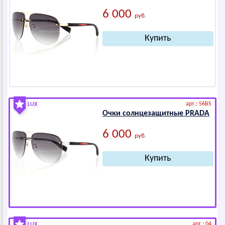
6 000
руб.
арт.: 56BS
LUX
Очки солнцезащитные РRАDА
6 000
руб.
арт.: 04
LUX