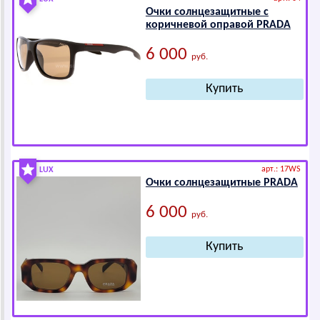
Очки солнцезащитные с
коричневой оправой РRАDА
6 000
руб.
арт.: 17WS
LUX
Очки солнцезащитные РRАDА
6 000
руб.