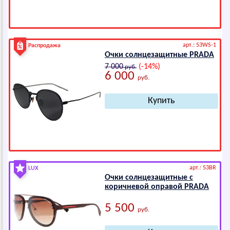
арт.: 53WS-1
Распродажа
Очки солнцезащитные РRАDА
7 000
(-14%)
руб.
6 000
руб.
арт.: 53BR
LUX
Очки солнцезащитные с
коричневой оправой РRАDА
5 500
руб.