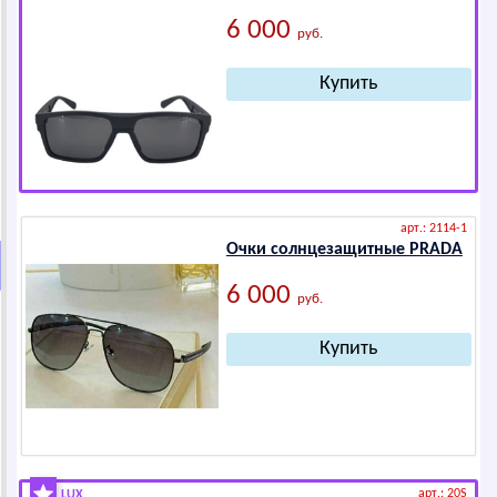
6 000
руб.
арт.: 2114-1
Очки солнцезащитные РRАDА
6 000
руб.
арт.: 20S
LUX