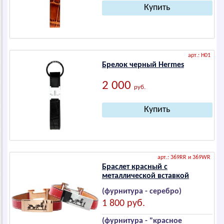
арт.: H01
Брелок черный Hеrmеs
2 000
руб.
арт.: 369RR и 369WR
Браслет красный с
металлической вставкой
(фурнитура - серебро)
1 800 руб.
(фурнитура - "красное