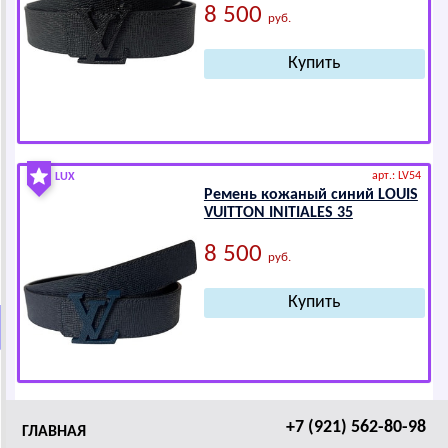
8 500
руб.
арт.: LV54
LUX
Ремень кожаный синий LОUIS
VUIТТОN INITIАLЕS 35
8 500
руб.
+7 (921) 562-80-98
ГЛАВНАЯ