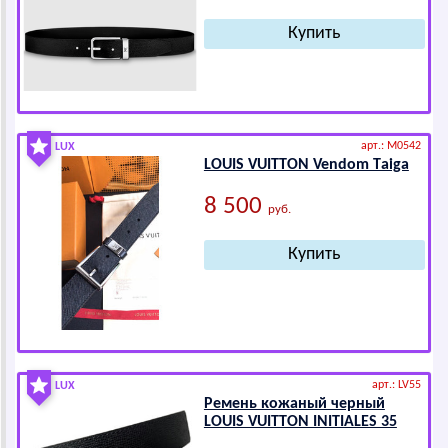
арт.: M0542
LUX
LОUIS VUIТТОN Vendom Tаigа
8 500
руб.
арт.: LV55
LUX
Ремень кожаный черный
LОUIS VUIТТОN INITIАLЕS 35