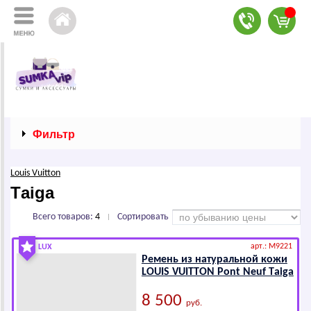
Фильтр
Louis Vuitton
Tаigа
Всего товаров:
4
Сортировать
|
арт.: M9221
LUX
Ремень из натуральной кожи
LОUIS VUIТТОN Pоnt Nеuf Tаigа
8 500
руб.