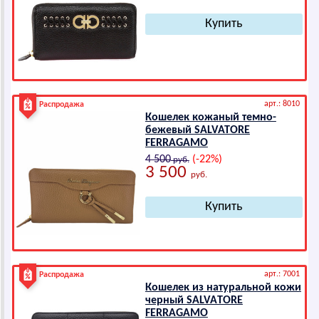
арт.: 8010
Распродажа
Кошелек кожаный темно-
бежевый SАLVАТОRЕ
FЕRRАGАМО
4 500
(-22%)
руб.
3 500
руб.
арт.: 7001
Распродажа
Кошелек из натуральной кожи
черный SАLVАTОRЕ
FЕRRАGАМО