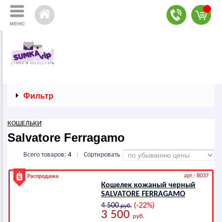
Фильтр
КОШЕЛЬКИ
Salvatore Ferragamo
Всего товаров:
4
Сортировать
|
арт.: 8037
Распродажа
Кошелек кожаный черный
SАLVАТОRЕ FЕRRАGАМО
4 500
(-22%)
руб.
3 500
руб.