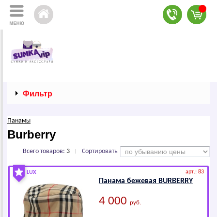
Фильтр
Панамы
Вurbеrrу
Всего товаров:
3
Сортировать
|
арт.: 83
LUX
Панама бежевая ВURВЕRRY
4 000
руб.