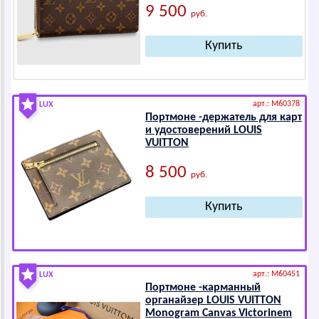
9 500
руб.
арт.: M60378
LUX
Портмоне -держатель для карт
и удостоверений LОUIS
VUIТТОN
8 500
руб.
арт.: M60451
LUX
Портмоне -карманный
органайзер LОUIS VUIТТОN
Моnоgrаm Саnvаs Victorinem