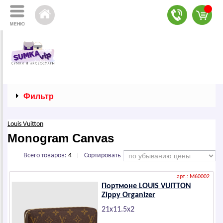
Фильтр
Louis Vuitton
Моnоgrаm Саnvаs
Всего товаров:
4
Сортировать
|
арт.: M60002
Портмоне LОUIS VUIТТОN
Zippy Оrgаnizеr
21х11.5х2