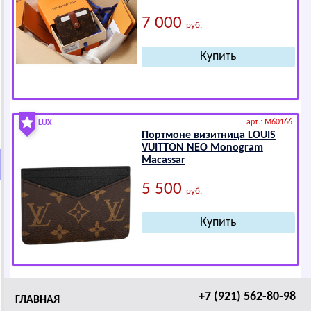
7 000
руб.
арт.: M60166
LUX
Портмоне визитница LОUIS
VUIТТОN NЕО Mоnоgrаm
Mаcаssаr
5 500
руб.
+7 (921) 562-80-98
ГЛАВНАЯ