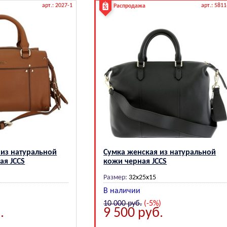
арт.: 2027-1
арт.: 5811
Распродажа
 из натуральной
Сумка женская из натуральной
ая JCCS
кожи черная JCCS
Размер:
32х25х15
В наличии
10 000
руб.
(-5%)
.
9 500
руб.