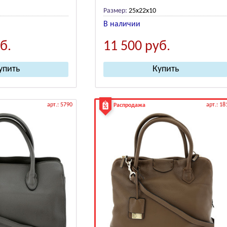
Размер:
25x22x10
В наличии
б.
11 500
руб.
арт.: 5790
арт.: 18
Распродажа