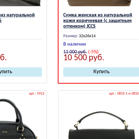
 из натуральной
Сумка женская из натуральной
S
кожи коричневая (с защитным
оттенком) JCCS
Размер:
32х26х14
В наличии
11 000
руб.
(-5%)
б.
10 500
руб.
арт.: 5912
арт.: 5833-1 и 5832