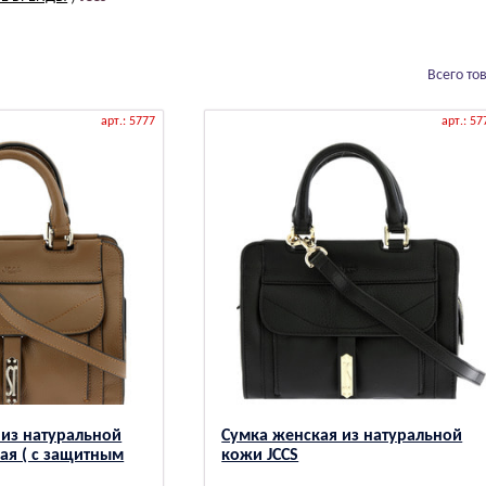
Всего то
арт.: 5777
арт.: 57
 из натуральной
Сумка женская из натуральной
ая ( с защитным
кожи JCCS