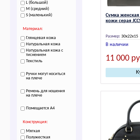
L (большой)
M (средний)
S (маленький)
Сумка женская
кожи серая JCC
Материал:
Размер:
30x22x15
Глянцевая кожа
Натуральная кожа
В наличии
Натуральная кожа с
тиснением
11 000
ру
Текстиль
Ручки могут носиться
на плече
Ремень для ношения
на плече
Помещается A4
Конструкция:
Мягкая
Полужесткая