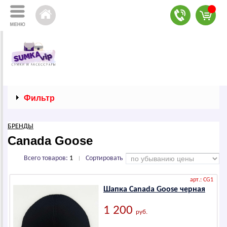
Фильтр
БРЕНДЫ
Canаdа Goosе
Всего товаров:
1
Сортировать
|
арт.: CG1
Шапка Canаdа Goosе черная
1 200
руб.