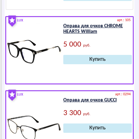
арт.: 105
LUX
Оправа для очков СНRОМЕ
НЕАRТS William
5 000
руб.
арт.: 0294
LUX
Оправа для очков GUССI
3 300
руб.