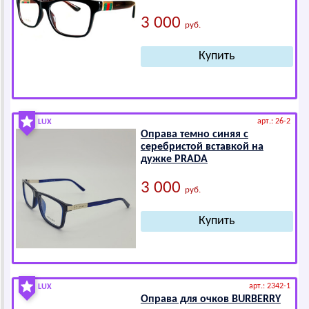
3 000
руб.
арт.: 26-2
LUX
Оправа темно синяя с
серебристой вставкой на
дужке РRАDА
3 000
руб.
арт.: 2342-1
LUX
Оправа для очков ВURВЕRRY