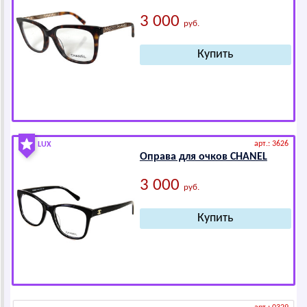
3 000
руб.
арт.: 3626
LUX
Оправа для очков СНАNЕL
3 000
руб.