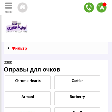
Фильтр
ОЧКИ
Оправы для очков
Сhrоmе Неаrts
Саrtier
Armani
Вurbеrrу