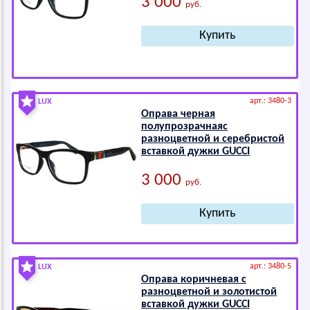
3 000
руб.
арт.: 3480-3
LUX
Оправа черная
полупрозрачнаяс
разноцветной и серебристой
вставкой дужки GUССI
3 000
руб.
арт.: 3480-5
LUX
Оправа коричневая с
разноцветной и золотистой
вставкой дужки GUССI