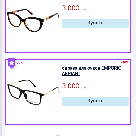
3 000
руб.
арт.: 7180
LUX
оправа для очков ЕМРОRIО
АRМАNI
3 000
руб.