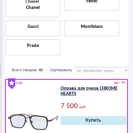
Fendi
Сhаnеl
Guссi
Montblanc
Рrаdа
Всего товаров:
40
Сортировать
|
арт.: 99
LUX
Оправа для очков СНRОМЕ
НЕАRТS
7 500
руб.