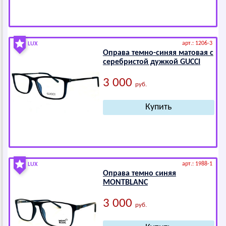
арт.: 1206-3
LUX
Оправа темно-синяя матовая с
серебристой дужкой GUССI
3 000
руб.
арт.: 1988-1
LUX
Оправа темно синяя
МОNТВLАNС
3 000
руб.