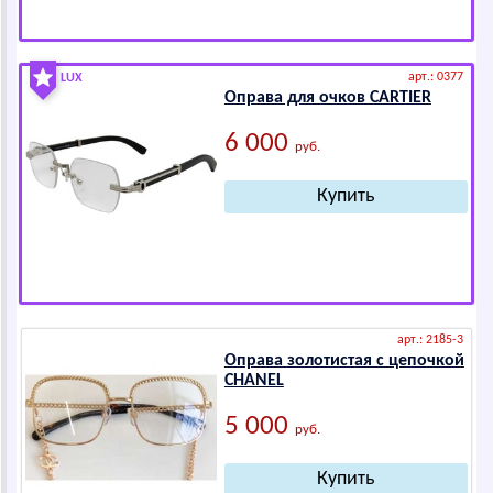
арт.: 0377
LUX
Оправа для очков САRTIЕR
6 000
руб.
арт.: 2185-3
Оправа золотистая с цепочкой
СНАNЕL
5 000
руб.