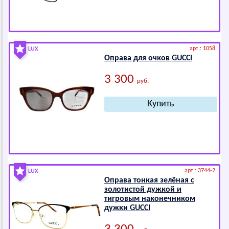
арт.: 1058
LUX
Оправа для очков GUССI
3 300
руб.
арт.: 3744-2
LUX
Оправа тонкая зелёная с
золотистой дужкой и
тигровым наконечником
дужки GUССI