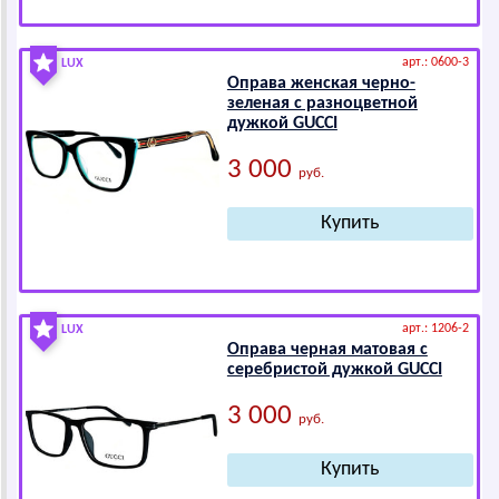
арт.: 0600-3
LUX
Оправа женская черно-
зеленая с разноцветной
дужкой GUССI
3 000
руб.
арт.: 1206-2
LUX
Оправа черная матовая с
серебристой дужкой GUССI
3 000
руб.