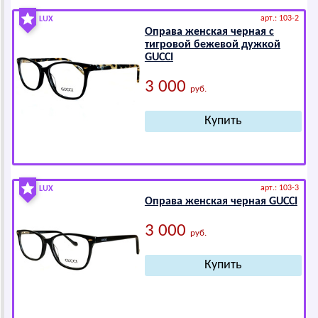
арт.: 103-2
LUX
Оправа женская черная с
тигровой бежевой дужкой
GUССI
3 000
руб.
арт.: 103-3
LUX
Оправа женская черная GUССI
3 000
руб.