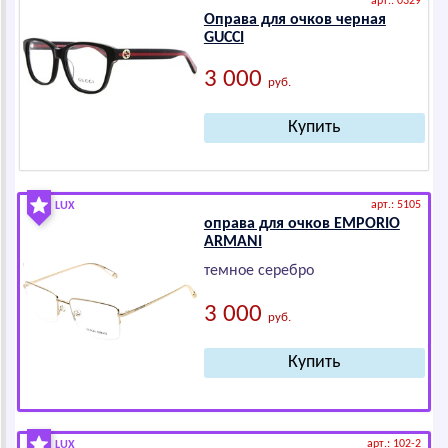
арт.: 0329
Оправа для очков черная
GUССI
3 000
руб.
арт.: 5105
LUX
оправа для очков ЕМРОRIО
АRМАNI
темное серебро
3 000
руб.
арт.: 102-2
LUX