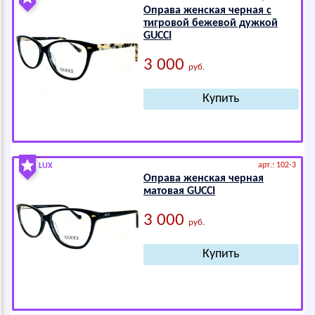
Оправа женская черная с
тигровой бежевой дужкой
GUССI
3 000
руб.
арт.: 102-3
LUX
Оправа женская черная
матовая GUССI
3 000
руб.