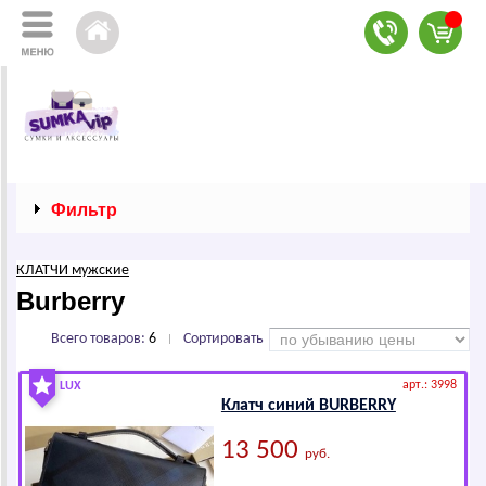
Фильтр
КЛАТЧИ мужские
Вurbеrrу
Всего товаров:
6
Сортировать
|
арт.: 3998
LUX
Клатч синий ВURВЕRRY
13 500
руб.