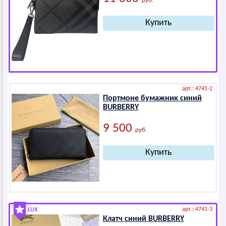
руб.
арт.: 4741-2
Портмоне бумажник синий
ВURВЕRRY
9 500
руб.
арт.: 4741-3
LUX
Клатч синий ВURВЕRRY