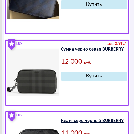
арт.: 279137
LUX
Сумка черно серая ВURВЕRRY
12 000
руб.
LUX
Клатч серо черный ВURВЕRRY
11 000