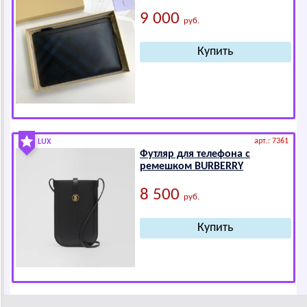
9 000
руб.
арт.: 7361
LUX
Футляр для телефона с
ремешком ВURВЕRRY
8 500
руб.