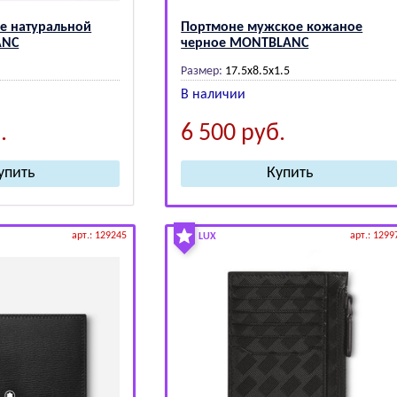
не натуральной
Портмоне мужское кожаное
АNС
черное МОNТВLАNС
Размер:
17.5х8.5х1.5
В наличии
.
6 500
руб.
арт.: 129245
арт.: 1299
LUX