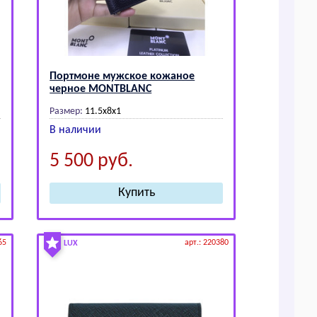
Портмоне мужское кожаное
черное МОNТВLАNС
Размер:
11.5x8х1
В наличии
5 500
руб.
65
арт.: 220380
LUX