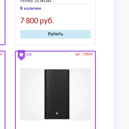
Размер:
23.5х12х3
В наличии
7 800
руб.
47
арт.: 128247
LUX