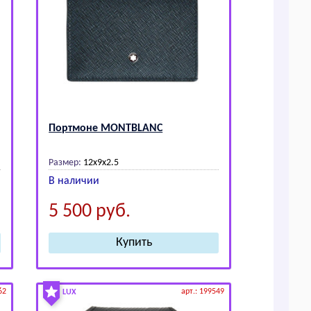
Портмоне МОNТВLАNС
Размер:
12х9х2.5
В наличии
5 500
руб.
62
арт.: 199549
LUX