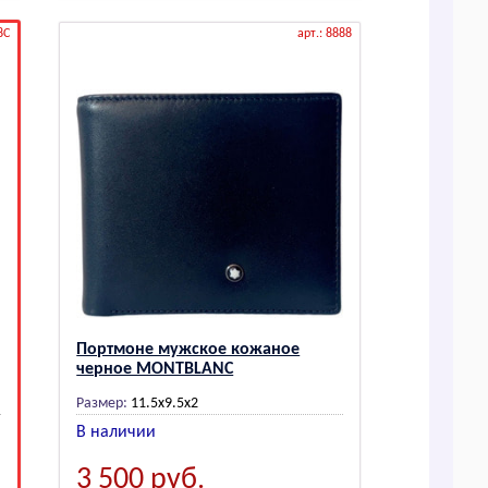
8C
арт.: 8888
Портмоне мужское кожаное
черное МОNТВLАNС
Размер:
11.5х9.5х2
В наличии
3 500
руб.