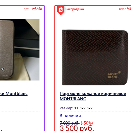
арт.: 198360
арт.: 60
Распродажа
чки Моntblаnс
Портмоне кожаное коричневое
МОNТВLАNС
Размер:
11.5х9.5х2
В наличии
7 000
руб.
(-50%)
.
3 500
руб.