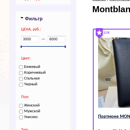
Montbla
Фильтр
ЦEHA, руб.:
LUX
—
Цвет:
Бежевый
Коричневый
Стальная
Черный
Пол:
Женский
Мужской
Портмоне МОN
Унисекс
Тип: