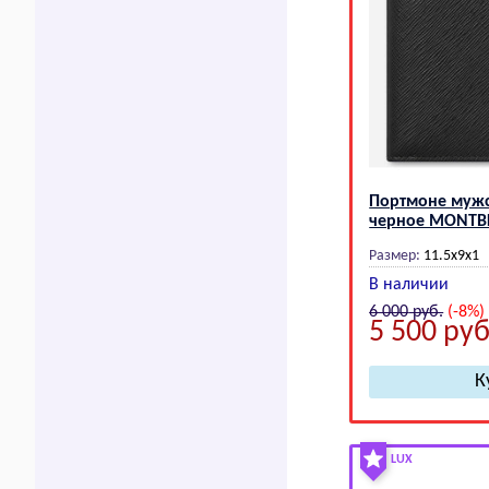
Портмоне муж
черное МОNТВ
Размер:
11.5х9х1
В наличии
6 000
руб.
(-8%)
5 500
руб
LUX