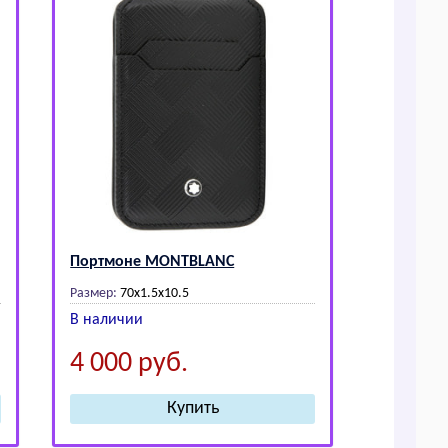
Портмоне МОNТВLАNС
Размер:
70х1.5х10.5
В наличии
4 000
руб.