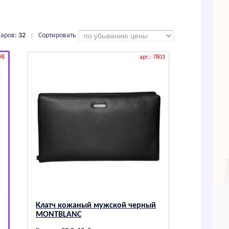
варов:
32
Сортировать
|
98
арт.: 7803
Клатч кожаный мужской черный
МОNТВLАNС