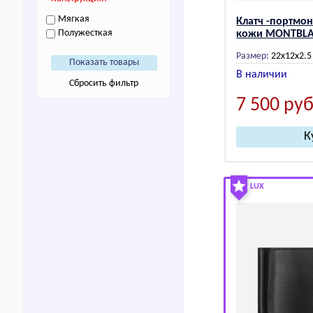
Мягкая
Клатч -портмо
Полужесткая
кожи МОNТВL
Размер:
22х12х2.5
В наличии
Сбросить фильтр
7 500
руб
LUX