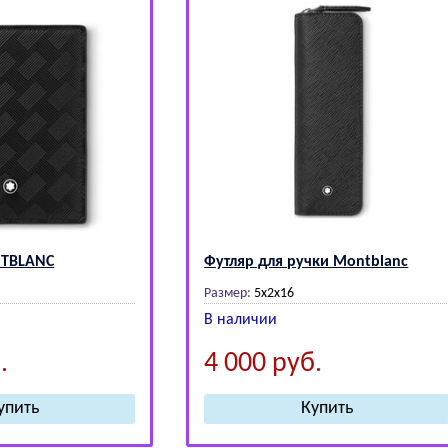
ТВLАNС
Футляр для ручки Моntblаnс
Размер:
5х2х16
В наличии
.
4 000
руб.