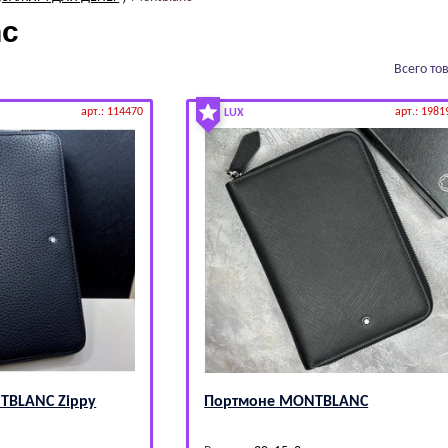
nc
Всего то
арт.: 114470
арт.: 1981
LUX
ТВLАNС Zippy
Портмоне МОNТВLАNС