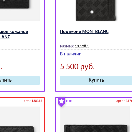
ское кожаное
Портмоне МОNТВLАNС
LАNС
Размер:
13.5х8.5
В наличии
.
5 500
руб.
арт.: 130315
арт.: 1317
LUX