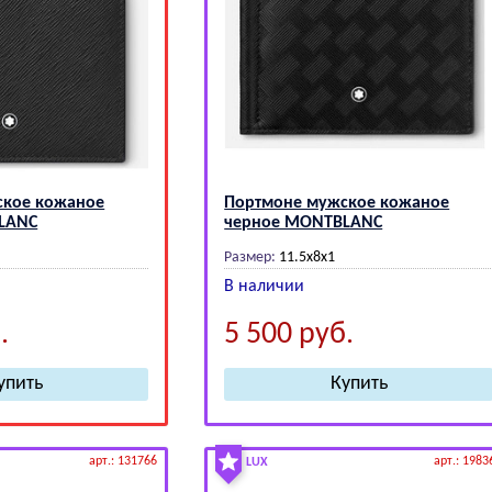
ское кожаное
Портмоне мужское кожаное
LАNС
черное МОNТВLАNС
Размер:
11.5x8х1
В наличии
.
5 500
руб.
арт.: 131766
арт.: 1983
LUX