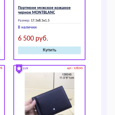
Портмоне мужское кожаное
черное МОNТВLАNС
Размер:
17.5х8.5х1.5
В наличии
6 500
руб.
76
арт.: 128245
LUX