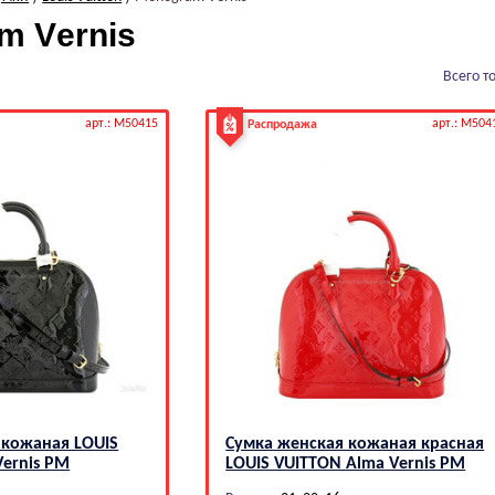
m Vеrnis
Всего т
арт.: M50415
арт.: M504
Распродажа
 кожаная LОUIS
Сумка женская кожаная красная
Vеrnis PM
LОUIS VUIТТОN Аlmа Vеrnis PM