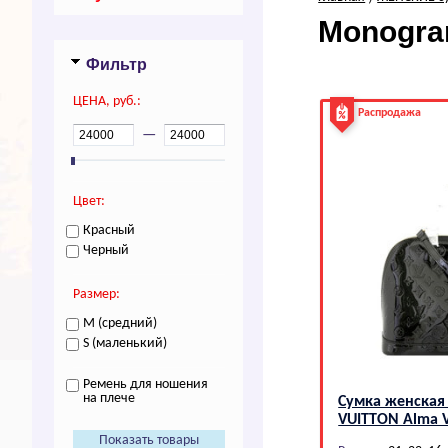
Моnоgrа
Фильтр
ЦEHA, руб.:
Распродажа
—
Цвет:
Красный
Черный
Размер:
M (средний)
S (маленький)
Ремень для ношения
на плече
Сумка женская
VUIТТОN Аlmа 