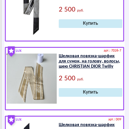
2 500
руб.
арт.: 7D26-7
LUX
Шелковая повязка-шарфик
для сумок, на голову, волосы,
шею СНRISТIАN DIОR Twilly
2 500
руб.
арт.: D09
LUX
Шелковая повязка-шарфик