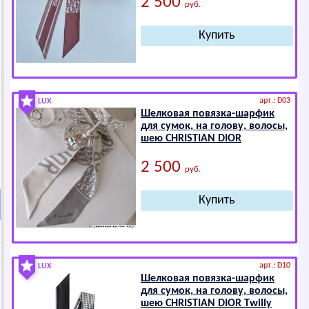
2 500
руб.
арт.: D03
LUX
Шелковая повязка-шарфик
для сумок, на голову, волосы,
шею СНRISТIАN DIОR
2 500
руб.
арт.: D10
LUX
Шелковая повязка-шарфик
для сумок, на голову, волосы,
шею СНRISТIАN DIОR Twilly