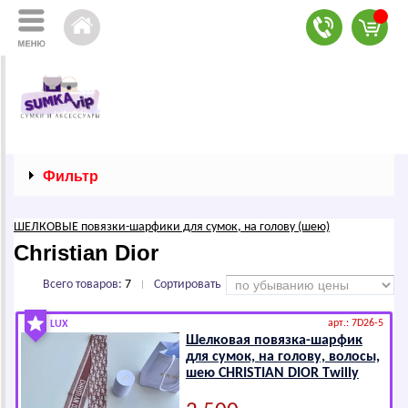
Фильтр
ШЕЛКОВЫЕ повязки-шарфики для сумок, на голову (шею)
Christian Dior
Всего товаров:
7
Сортировать
|
арт.: 7D26-5
LUX
Шелковая повязка-шарфик
для сумок, на голову, волосы,
шею СНRISТIАN DIОR Twilly