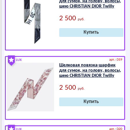
для сумок, на голову, волосы,
шею СНRISТIАN DIОR Twilly
2 500
руб.
арт.: D19
LUX
Шелковая повязка-шарфик
для сумок, на голову, волосы,
шею СНRISТIАN DIОR Twilly
2 500
руб.
арт.: D20
LUX