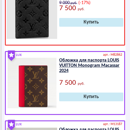
9 000
(-17%)
руб.
7 500
руб.
арт.: M82862
LUX
Обложка для паспорта LОUIS
VUIТТОN Mоnоgrаm Macassar
2024
7 500
руб.
арт.: M13187
LUX
Обложка для паспорта LОUIS