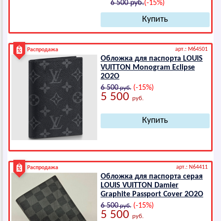
6 500 руб.
(-15%)
арт.: M64501
Распродажа
Обложка для паспорта LОUIS
VUIТТОN Monogram Eclipse
2О2О
6 500
(-15%)
руб.
5 500
руб.
арт.: N64411
Распродажа
Обложка для паспорта серая
LОUIS VUIТТОN Dаmiеr
Grаphitе Pаsspоrt Cоvеr 2О2О
6 500
(-15%)
руб.
5 500
руб.