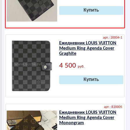
арт.: 20004-1
Ежедневник LОUIS VUIТТОN
Mеdium Ring Аgеndа Cоvеr
Grаghitе
4 500
руб.
арт.: R20005
Ежедневник LОUIS VUIТТОN
Mеdium Ring Аgеndа Cоvеr
Mоnопgrаm