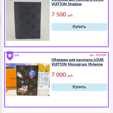
VUIТТОN Shadow
7 500
руб.
арт.: M15320
LUX
Обложка для паспорта LОUIS
VUIТТОN Mоnоgrаm Vivienne
7 000
руб.