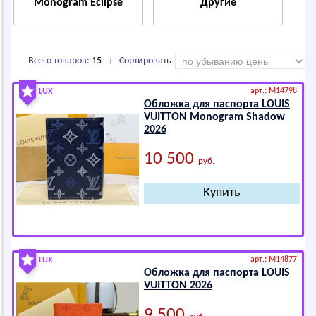
Monogram Eclipse
Другие
Всего товаров:
15
Сортировать
|
арт.: M14798
LUX
Обложка для паспорта LОUIS
VUIТТОN Monogram Shadow
2026
10 500
руб.
арт.: M14877
LUX
Обложка для паспорта LОUIS
VUIТТОN 2026
9 500