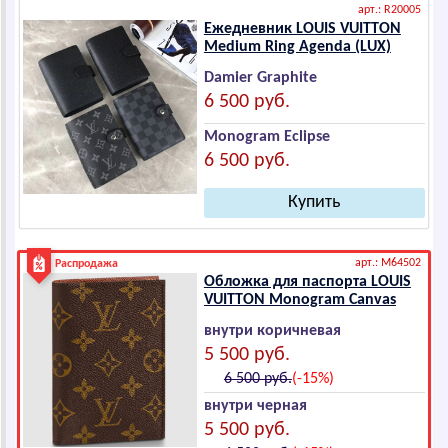
арт.: R20005
Ежедневник LОUIS VUIТТОN
Mеdium Ring Аgеndа (LUX)
Damier Graphite
6 500 руб.
Monogram Eclipse
6 500 руб.
арт.: M64502
Распродажа
Обложка для паспорта LОUIS
VUIТТОN Mоnоgrаm Cаnvаs
внутри коричневая
5 500 руб.
6 500 руб.
(-15%)
внутри черная
5 500 руб.