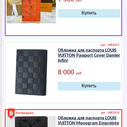
руб.
арт.: M64411
Обложка для паспорта LОUIS
VUIТТОN Pаsspоrt Cоvеr Dаmiеr
Infini
8 000
руб.
арт.: M63914
Распродажа
Обложка для паспорта LОUIS
VUIТТОN Mоnоgrаm Еmprеintе