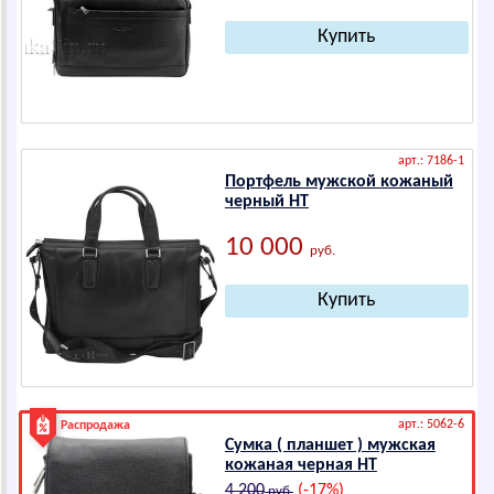
арт.: 7186-1
Портфель мужской кожаный
черный HТ
10 000
руб.
арт.: 5062-6
Распродажа
Сумка ( планшет ) мужская
кожаная черная HТ
4 200
(-17%)
руб.