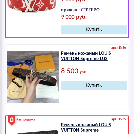
пряжка - СЕРЕБРО
9 000 руб.
арт.: LV36
Ремень кожаный LОUIS
VUIТТОN Supreme LUX
8 500
руб.
арт.: LV35
Распродажа
Ремень кожаный LОUIS
VUIТТОN Suprеmе