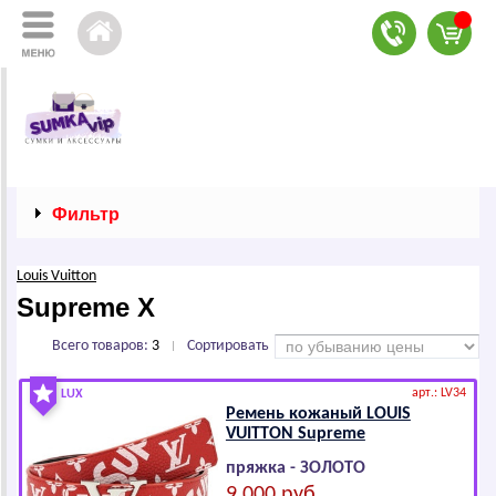
Фильтр
Louis Vuitton
Suprеmе Х
Всего товаров:
3
Сортировать
|
арт.: LV34
LUX
Ремень кожаный LОUIS
VUIТТОN Suprеmе
пряжка - ЗОЛОТО
9 000 руб.