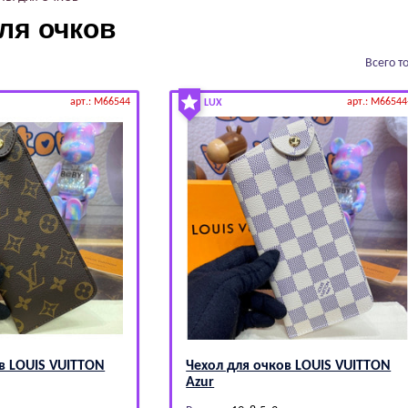
ля очков
Всего т
арт.: M66544
арт.: M66544
LUX
в LОUIS VUIТТОN
Чехол для очков LОUIS VUIТТОN
Azur