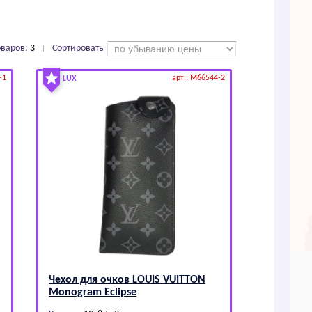
оваров:
3
Сортировать
|
-1
арт.: M66544-2
LUX
Чехол для очков LОUIS VUIТТОN
Моnоgrаm Есlipsе