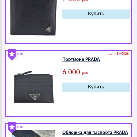
руб.
арт.: 1MC026
LUX
Портмоне РRАDА
6 000
руб.
LUX
Обложка для паспорта РRАDА