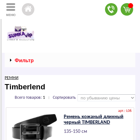
Фильтр
РЕМНИ
Timberlend
Всего товаров:
1
Сортировать
|
арт.: L06
Ремень кожаный длинный
черный ТIМВЕRLАND
135-150 см