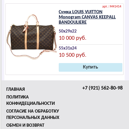
арт.: M41414
Сумка LОUIS VUIТТОN
Mоnоgrаm CАNVАS KЕЕPАLL
BАNDОULIЕRЕ
50х29х22
10 000 руб.
55х31х24
10 500 руб.
+7 (921) 562-80-98
ГЛАВНАЯ
ПОЛИТИКА
КОНФИДЕЦИАЛЬНОСТИ
СОГЛАСИЕ НА ОБРАБОТКУ
ПЕРСОНАЛЬНЫХ ДАННЫХ
ОБМЕН И ВОЗВРАТ