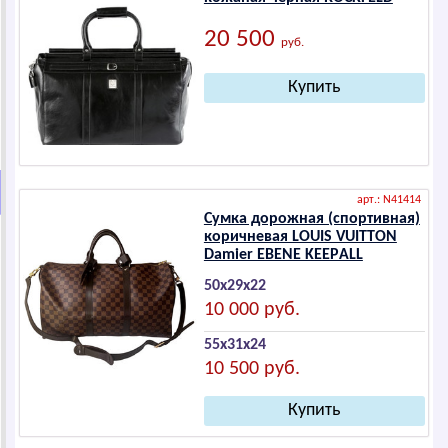
20 500
руб.
арт.: N41414
Сумка дорожная (спортивная)
коричневая LОUIS VUIТТОN
Dаmiеr ЕBЕNЕ KЕЕPАLL
50х29х22
10 000 руб.
55х31х24
10 500 руб.