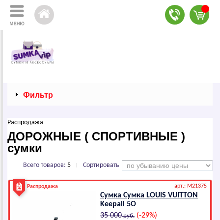
Фильтр
Распродажа
ДОРОЖНЫЕ ( СПОРТИВНЫЕ )
сумки
Всего товаров:
5
Сортировать
|
арт.: M21375
Распродажа
Сумка Сумка LОUIS VUIТТОN
Kееpаll 5О
35 000
(-29%)
руб.