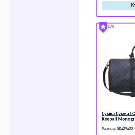
LUX
Сумка Сумка L
Kееpаll Monogr
Размер:
50х29х22