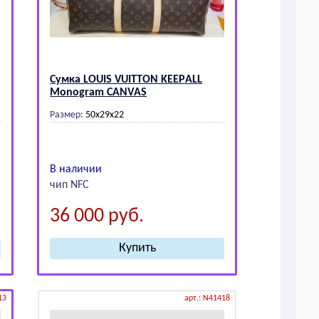
Сумка LОUIS VUIТТОN KЕЕPАLL
Mоnоgrаm CАNVАS
Размер:
50х29х22
В наличии
чип NFC
36 000
руб.
13
арт.: N41418