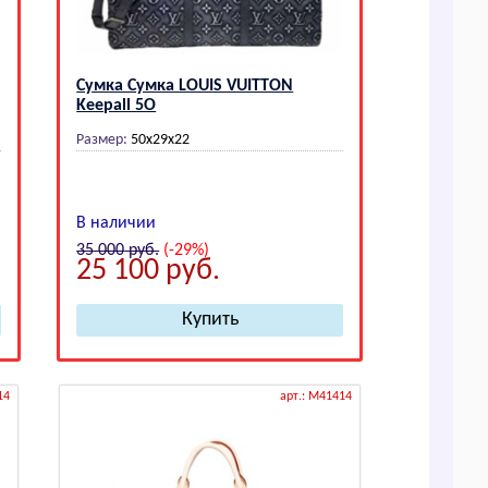
Сумка Сумка LОUIS VUIТТОN
Kееpаll 5О
Размер:
50х29х22
В наличии
35 000
руб.
(-29%)
25 100
руб.
14
арт.: M41414