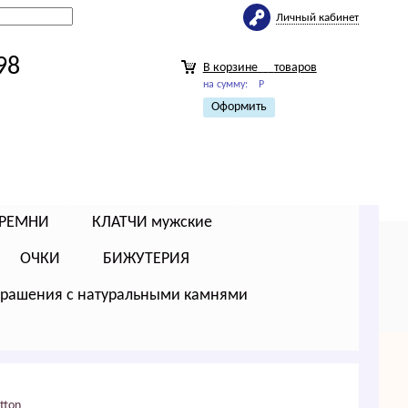
Личный кабинет
98
В корзине
товаров
на сумму:
Р
Оформить
РЕМНИ
КЛАТЧИ мужские
ОЧКИ
БИЖУТЕРИЯ
крашения с натуральными камнями
itton