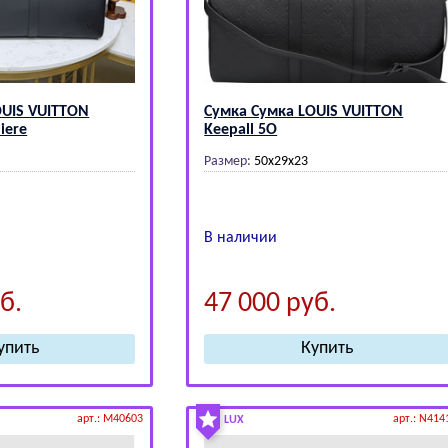
ОUIS VUIТТОN
Сумка Сумка LОUIS VUIТТОN
iere
Kееpаll 5О
Размер:
50х29х23
В наличии
б.
47 000
руб.
арт.: M40603
арт.: N414
LUX