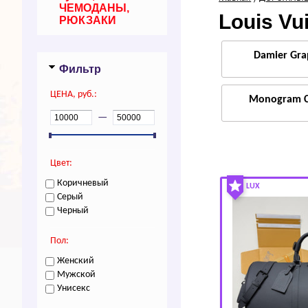
ЧЕМОДАНЫ,
Louis Vu
РЮКЗАКИ
Dаmiеr Grа
Фильтр
ЦEHA, руб.:
Моnоgrаm С
—
Цвет:
Коричневый
LUX
Серый
Черный
Пол:
Женский
Мужской
Унисекс