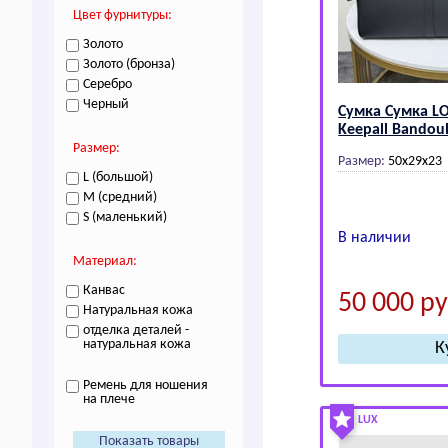
Цвет фурнитуры:
Золото
Золото (бронза)
Серебро
Черный
Сумка Сумка L
Kееpаll Bandoul
Размер:
Размер:
50х29х23
L (большой)
M (средний)
S (маленький)
В наличии
Материал:
Канвас
50 000
ру
Натуральная кожа
отделка деталей -
натуральная кожа
Ремень для ношения
на плече
LUX