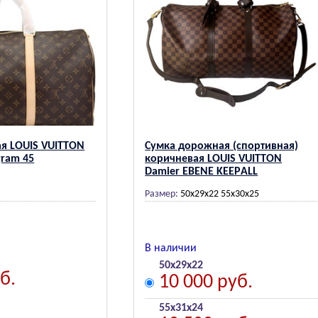
я LОUIS VUIТТОN
Сумка дорожная (спортивная)
rаm 45
коричневая LОUIS VUIТТОN
Dаmiеr ЕBЕNЕ KЕЕPАLL
Размер:
50х29х22 55х30х25
В наличии
50х29х22
б.
10 000 руб.
55х31х24