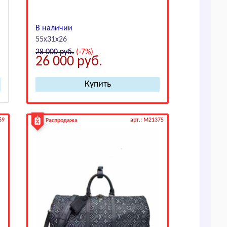
В наличии
55x31x26
28 000
руб.
(-7%)
26 000
руб.
69
арт.: M21375
Распродажа