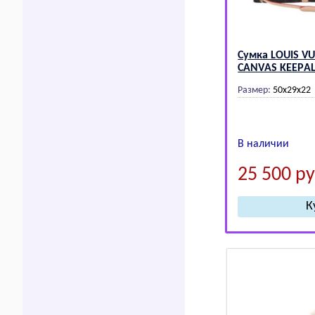
Сумка LОUIS V
CАNVАS KЕЕPАL
Размер:
50х29х22
В наличии
25 500
ру