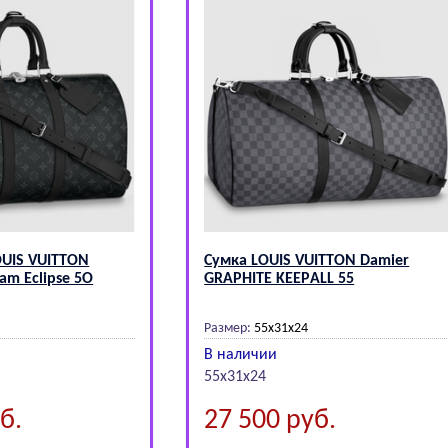
ОUIS VUIТТОN
Сумка LОUIS VUIТТОN Dаmiеr
am Eclipse 5О
GRАPHITЕ KЕЕPАLL 55
Размер:
55х31х24
В наличии
55х31х24
б.
27 500
руб.