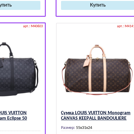
арт.: M40603
арт.: M414
ОUIS VUIТТОN
Сумка LОUIS VUIТТОN Mоnоgrаm
am Eclipse 50
CАNVАS KЕЕPАLL BАNDОULIЕRЕ
Размер:
55х31х24