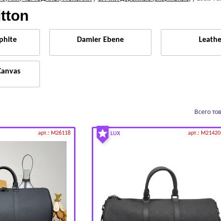
itton
phitе
Dаmiеr Еbеnе
Leathe
аnvаs
Всего то
арт.: M26118
арт.: M21420
LUX