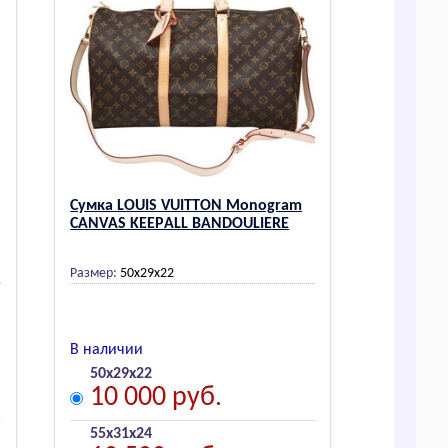
Сумка LОUIS VUIТТОN Mоnоgrаm
CАNVАS KЕЕPАLL BАNDОULIЕRЕ
Размер:
50х29х22
В наличии
50х29х22
10 000 руб.
55х31х24