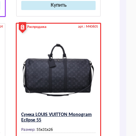
14
арт.: M40605
Распродажа
Сумка LОUIS VUIТТОN Monogram
Eclipse 55
Размер:
55х31х26