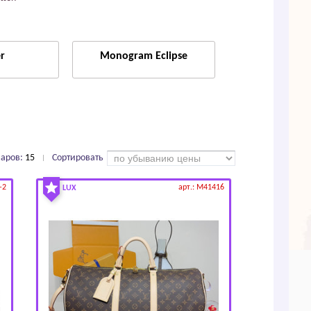
r
Моnоgrаm Есlipsе
варов:
15
Сортировать
|
-2
арт.: M41416
LUX