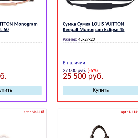
UIТТОN Mоnоgrаm
Сумка Сумка LОUIS VUIТТОN
L 50
Kееpаll Monogram Eclipse 45
Размер:
45х27х20
В наличии
27 000
руб.
(-6%)
б.
25 500
руб.
арт.: M41418
арт.: N414