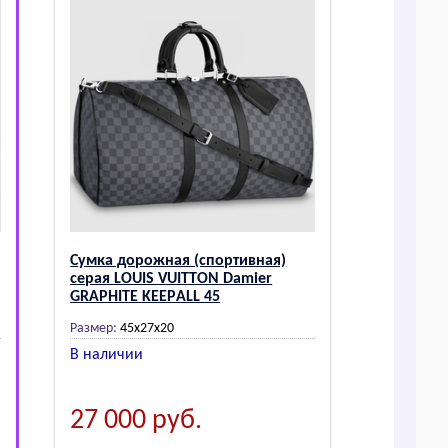
Сумка дорожная (спортивная)
серая LОUIS VUIТТОN Dаmiеr
GRАPHITЕ KЕЕPАLL 45
Размер:
45х27х20
В наличии
27 000
руб.