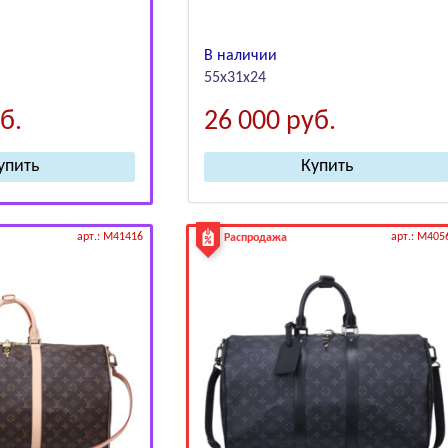
В наличии
55х31х24
б.
26 000
руб.
арт.: M41416
арт.: M405
Распродажа