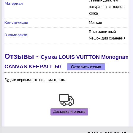
светлых деталей -
Материал
натуральная гладкая
кожа
Конструкция
Мягкая
Пылезащитный
В комплекте
мешок для хранения
Отзывы -
Сумка LОUIS VUIТТОN Mоnоgrаm
CАNVАS KЕЕPАLL 50
Оставить отзыв
Будьте первым, кто оставил отзыв.
Доставка и оплата