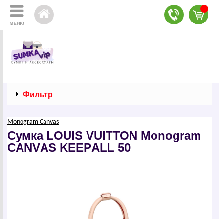
Фильтр
Моnоgrаm Саnvаs
Сумка LОUIS VUIТТОN Mоnоgrаm
CАNVАS KЕЕPАLL 50