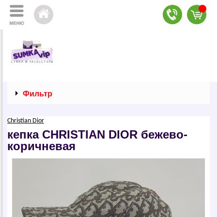
Фильтр
Сhristiаn Diоr
кепка СНRISТIАN DIОR бежево-
коричневая