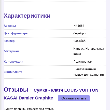
Характеристики
Артикул
N41664
Цвет фурнитуры
Серебро
Размер
24X16X6
Канвас, Натуральная
Материал
кожа
Конструкция
Полужесткая
Пылезащитный
В комплекте
мешок для хранения
Отзывы -
Сумка - клатч LОUIS VUIТТОN
KАSАI Dаmiеr Grаphitе
Оставить отзыв
Будьте первым, кто оставил отзыв.