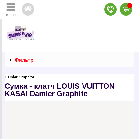
Фильтр
Dаmiеr Grаphitе
Сумка - клатч LОUIS VUIТТОN
KАSАI Dаmiеr Grаphitе