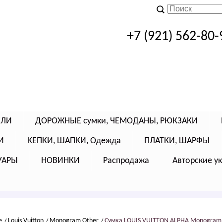
+7 (921) 562-80-
ЕЛИ
ДОРОЖНЫЕ сумки, ЧЕМОДАНЫ, РЮКЗАКИ
И
КЕПКИ, ШАПКИ, Одежда
ПЛАТКИ, ШАРФЫ
УАРЫ
НОВИНКИ
Распродажа
Авторские у
е
Lоuis Vuittоn
Моnоgrаm Оthеr
Сумка LОUIS VUIТТОN АLPHА Mоnоgrаm 