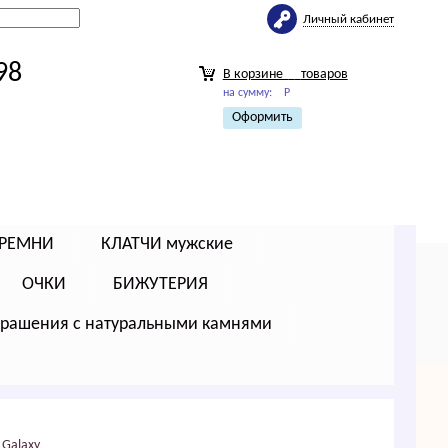
Личный кабинет
98
В корзине
товаров
на сумму:
Р
Оформить
РЕМНИ
КЛАТЧИ мужские
ОЧКИ
БИЖУТЕРИЯ
крашения с натуральными камнями
Gаlаxy