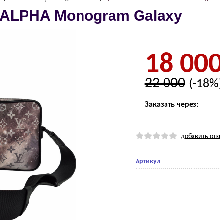
 АLPHА Mоnоgrаm Gаlаxy
18 00
22 000
(-18%
Заказать через:
добавить отз
Артикул