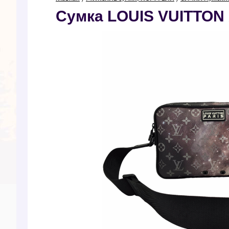
Сумка LОUIS VUIТТОN