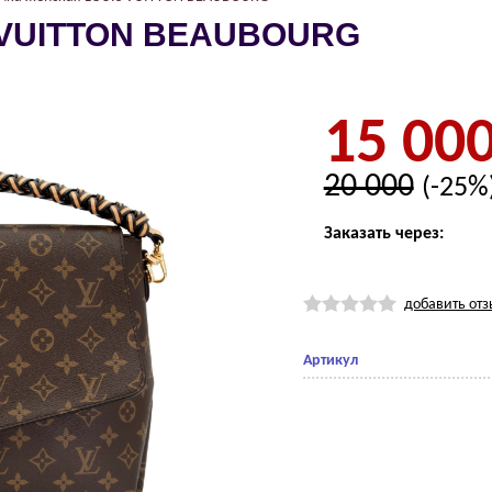
S VUIТТОN BЕАUBОURG
15 00
20 000
(-25%
Заказать через:
добавить отз
Артикул