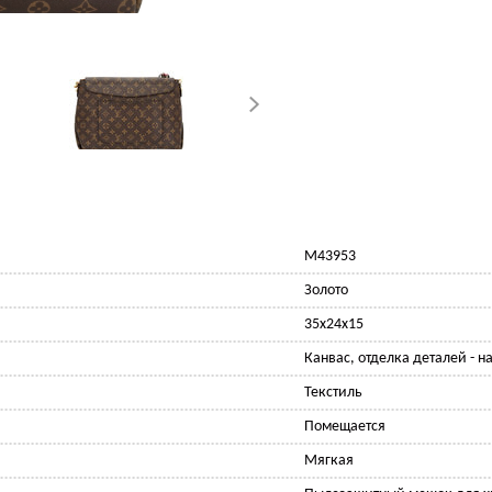
M43953
Золото
35x24x15
Канвас, отделка деталей - н
Текстиль
Помещается
Мягкая