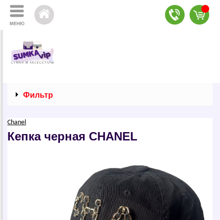
Фильтр
Сhаnеl
Кепка черная СНАNЕL