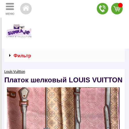
Фильтр
Louis Vuitton
Платок шелковый LОUIS VUIТТОN