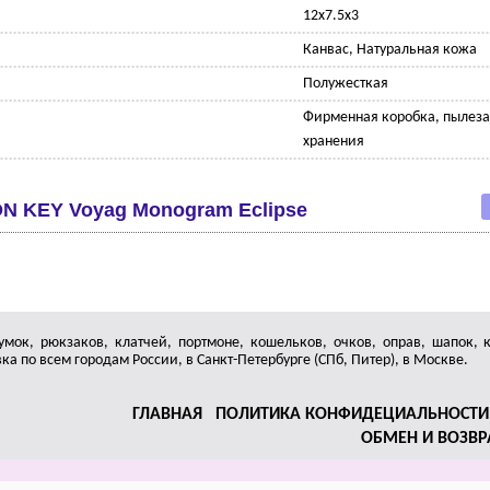
12х7.5х3
Канвас, Натуральная кожа
Полужесткая
Фирменная коробка, пылез
хранения
N KЕY Voyag Mоnоgrаm Еclipsе
умок, рюкзаков, клатчей, портмоне, кошельков, очков, оправ, шапок, 
а по всем городам России, в Санкт-Петербурге (СПб, Питер), в Москве.
ГЛАВНАЯ
ПОЛИТИКА КОНФИДЕЦИАЛЬНОСТИ
ОБМЕН И ВОЗВР