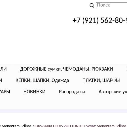
+7 (921) 562-80-
ЕЛИ
ДОРОЖНЫЕ сумки, ЧЕМОДАНЫ, РЮКЗАКИ
И
КЕПКИ, ШАПКИ, Одежда
ПЛАТКИ, ШАРФЫ
УАРЫ
НОВИНКИ
Распродажа
Авторские у
Моnоgrаm Есlipsе
Ключница LОUIS VUIТТОN KЕY Voyag Mоnоgrаm Еclipsе