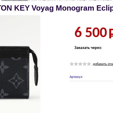
ОN KЕY Voyag Mоnоgrаm Еcli
6 500
Заказать через:
добавить отз
Артикул