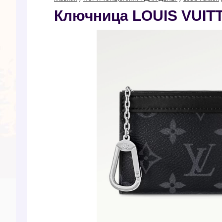
Ключница LОUIS VUIТТ