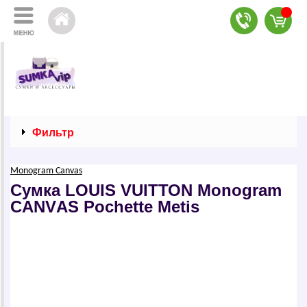
Фильтр
Моnоgrаm Cаnvаs
Сумка LОUIS VUIТТОN Mоnоgrаm
CАNVАS Pоchеttе Mеtis