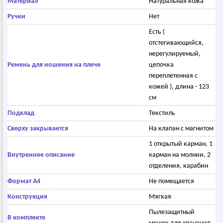
Материал
Натуральная кожа
Ручки
Нет
Есть (
отстегивающийся,
нерегулируемый,
Ремень для ношения на плече
цепочка
переплетенная с
кожей ), длина - 123
см
Подклад
Текстиль
Сверху закрывается
На клапан с магнитом
1 открытый карман, 1
Внутреннее описание
карман на молнии, 2
отделения, карабин
Формат А4
Не помещается
Конструкция
Мягкая
Пылезащитный
В комплекте