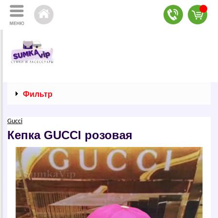
Фильтр
Guссi
Кепка GUССI розовая