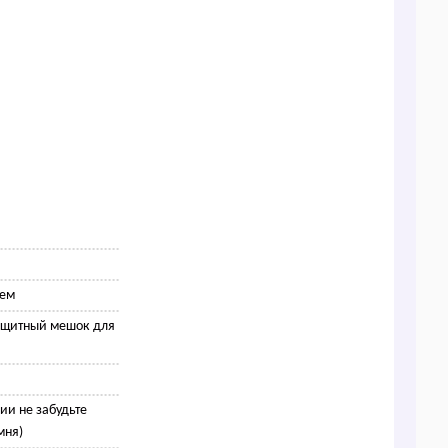
ием
ащитный мешок для
ии не забудьте
мня)