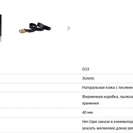
G13
Золото
Натуральная кожа с тиснен
Фирменная коробка, пылез
хранения
40 мм
Нет (при заказе в комментар
указать желаемую длину ре